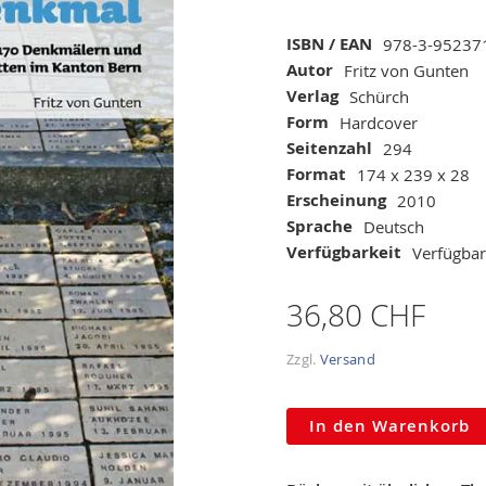
Mehr
ISBN / EAN
978-3-95237
Informationen
Autor
Fritz von Gunten
Verlag
Schürch
Form
Hardcover
Seitenzahl
294
Format
174 x 239 x 28
Erscheinung
2010
Sprache
Deutsch
Verfügbarkeit
Verfügbar
36,80 CHF
Zzgl.
Versand
In den Warenkorb