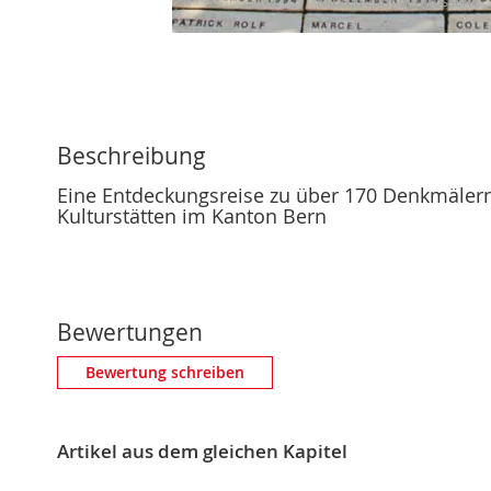
Skip
to
the
beginning
of
Beschreibung
the
Eine Entdeckungsreise zu über 170 Denkmäle
images
Kulturstätten im Kanton Bern
gallery
Bewertungen
Eigene Bewertung schreiben
Bewertung schreiben
Nickname
Artikel aus dem gleichen Kapitel
Zusammenfassung