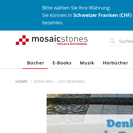
Bitte wählen Sie Ihre Währung:
Sie können in
Schweizer Franken (CHF)
bezahlen.
Direkt
zum
Inhalt
Bücher
E-Books
Musik
Hörbücher
HOME
DENK MAL – EIN DENKMAL
Skip
to
the
end
of
the