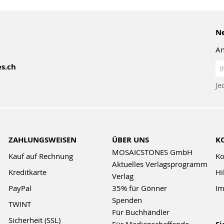
Ne
An
An
s.ch
z
Je
Ne
ZAHLUNGSWEISEN
ÜBER UNS
K
MOSAICSTONES GmbH
Kauf auf Rechnung
Ko
Aktuelles Verlagsprogramm
Kreditkarte
Hi
Verlag
PayPal
35% für Gönner
Im
Spenden
TWINT
Für Buchhändler
Sicherheit (SSL)