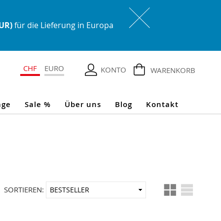
EUR)
für die Lieferung in Europa
CHF
EURO
KONTO
WARENKORB
age
Sale %
Über uns
Blog
Kontakt
Ansicht
In
SORTIEREN:
als
aufsteigender
Reihenfolge