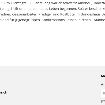
0 im Diemtigtal. 23 Jahre lang war er schwerst Alkohol-, Tablett
efreit, geheilt und hat ein neues Leben begonnen. Später beschenk
sredner, Gassenarbeiter, Prediger und Postbote im Bundeshaus Be
hland für Jugendgruppen, Konfirmationsklassen, Kirchen-, Männe
Ne
An
An
s.ch
z
Je
Ne