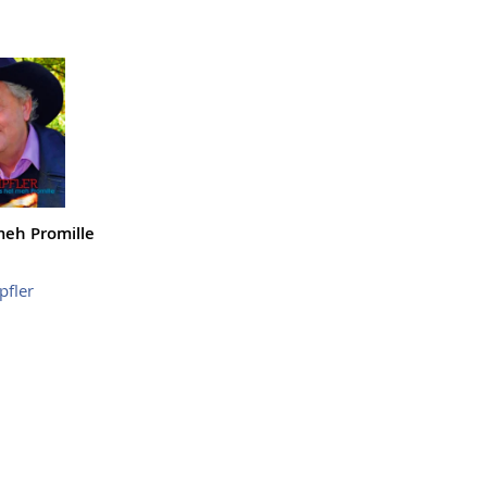
meh Promille
fler