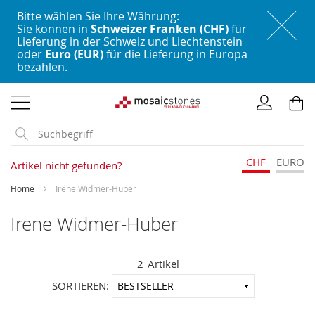
Bitte wählen Sie Ihre Währung:
Sie können in
Schweizer Franken (CHF)
für
Lieferung in der Schweiz und Liechtenstein
oder
Euro (EUR)
für die Lieferung in Europa
bezahlen.
Direkt
zum
Inhalt
CHF
EURO
Artikel nicht gefunden?
Home
Irene Widmer-Huber
Irene Widmer-Huber
2
Artikel
In
SORTIEREN:
aufstei