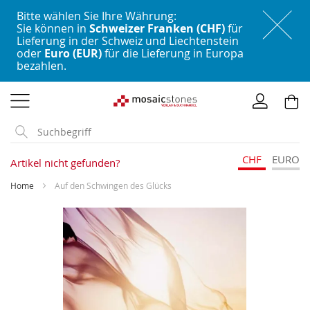
Bitte wählen Sie Ihre Währung:
Sie können in
Schweizer Franken (CHF)
für
Lieferung in der Schweiz und Liechtenstein
oder
Euro (EUR)
für die Lieferung in Europa
bezahlen.
Direkt
zum
Inhalt
CHF
EURO
Artikel nicht gefunden?
Home
Auf den Schwingen des Glücks
Skip
to
the
end
of
the