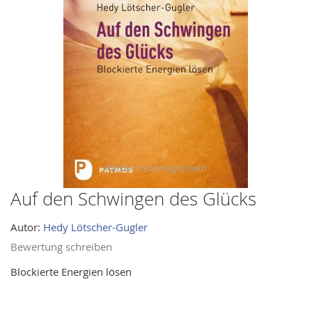
images
gallery
Auf den Schwingen des Glücks
Skip
to
Autor:
Hedy Lötscher-Gugler
the
beginning
Bewertung schreiben
of
Blockierte Energien lösen
the
images