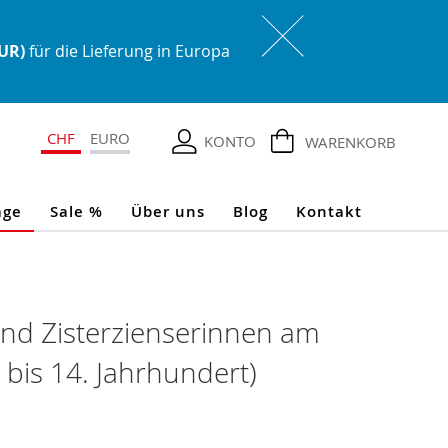
EUR)
für die Lieferung in Europa
CHF
EURO
KONTO
WARENKORB
age
Sale %
Über uns
Blog
Kontakt
und Zisterzienserinnen am
 bis 14. Jahrhundert)