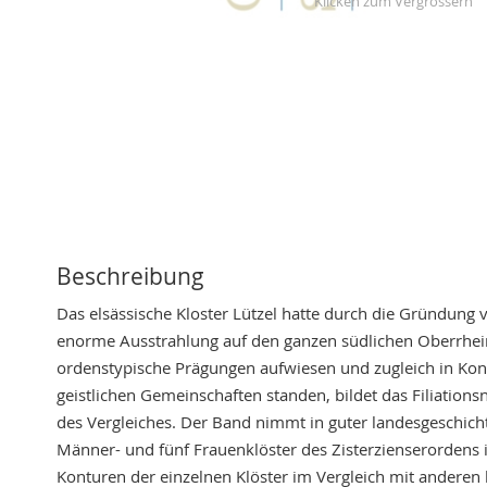
Skip
to
the
beginning
of
the
images
gallery
Beschreibung
Das elsässische Kloster Lützel hatte durch die Gründung 
enorme Ausstrahlung auf den ganzen südlichen Oberrhein
ordenstypische Prägungen aufwiesen und zugleich in Ko
geistlichen Gemeinschaften standen, bildet das Filiation
des Vergleiches. Der Band nimmt in guter landesgeschicht
Männer- und fünf Frauenklöster des Zisterzienserordens i
Konturen der einzelnen Klöster im Vergleich mit anderen