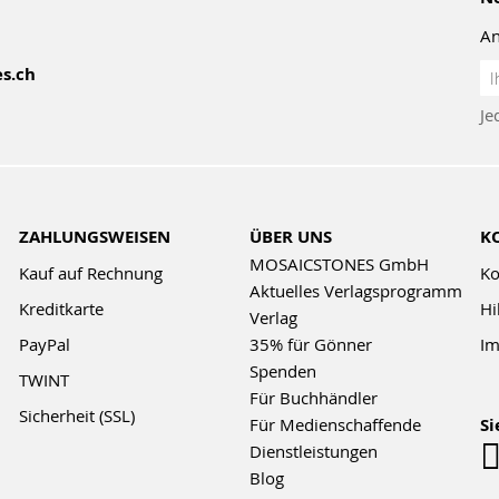
An
An
s.ch
z
Je
Ne
ZAHLUNGSWEISEN
ÜBER UNS
K
MOSAICSTONES GmbH
Kauf auf Rechnung
Ko
Aktuelles Verlagsprogramm
Kreditkarte
Hi
Verlag
PayPal
35% für Gönner
Im
Spenden
TWINT
Für Buchhändler
Sicherheit (SSL)
Für Medienschaffende
Si
Dienstleistungen
Blog