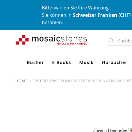
Bitte wählen Sie Ihre Währung:
Sie können in
Schweizer Franken (CHF)
bezahlen.
Direkt
zum
Inhalt
Bücher
E-Books
Musik
Hörbücher
HOME
ZISTERZIENSER UND ZISTERZIENSERINNEN AM OBERR
Skip
to
the
end
of
the