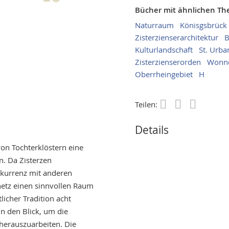
Bücher mit ähnlichen T
Naturraum
Könisgsbrück
Zisterzienserarchitektur
B
Kulturlandschaft
St. Urba
Zisterzienserorden
Wonne
Oberrheingebiet
H
Teilen:
Save
Details
von Tochterklöstern eine
. Da Zisterzen
nkurrenz mit anderen
snetz einen sinnvollen Raum
licher Tradition acht
n den Blick, um die
 herauszuarbeiten. Die