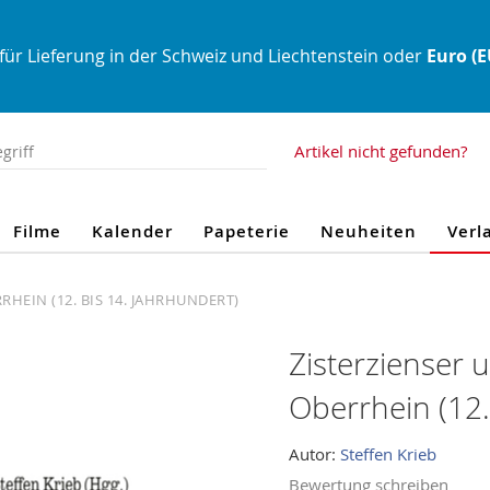
für Lieferung in der Schweiz und Liechtenstein oder
Euro (
Artikel nicht gefunden?
Filme
Kalender
Papeterie
Neuheiten
Verl
HEIN (12. BIS 14. JAHRHUNDERT)
Zisterzienser 
Oberrhein (12.
Autor:
Steffen Krieb
Bewertung schreiben