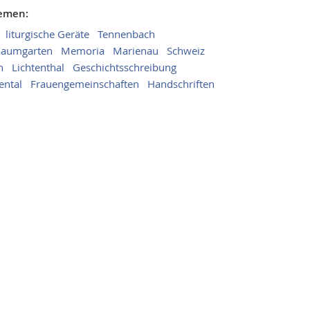
hemen:
liturgische Geräte
Tennenbach
aumgarten
Memoria
Marienau
Schweiz
n
Lichtenthal
Geschichtsschreibung
ntal
Frauengemeinschaften
Handschriften