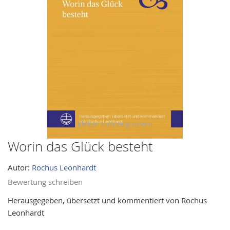
images
gallery
Worin das Glück besteht
Skip
to
Autor:
Rochus Leonhardt
the
beginning
Bewertung schreiben
of
Herausgegeben, übersetzt und kommentiert von Rochus
the
Leonhardt
images