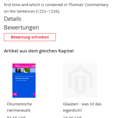
first time and which is contained in Thomas' Commentary
on the Sentences (1252–1256).
Details
Bewertungen
Eigene Bewertung schreiben
Bewertung schreiben
Nickname
Artikel aus dem gleichen Kapitel
Zusammenfassung
Bewertung
Ökumenische
Glauben - was ist das
Hermeneutik
eigentlich?
83,65 CHF
15,00 CHF