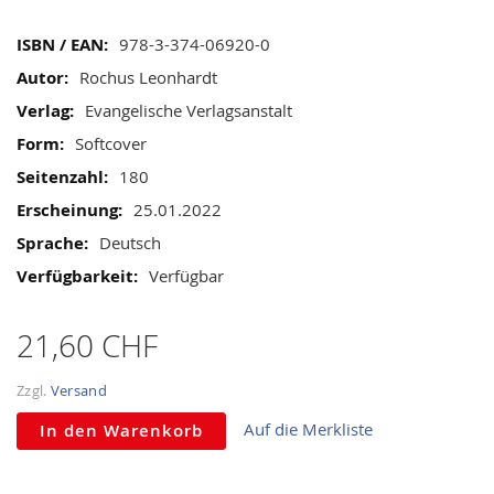
gallery
Mehr
978-3-374-06920-0
Informationen
Rochus Leonhardt
Evangelische Verlagsanstalt
Softcover
180
25.01.2022
Deutsch
Verfügbar
21,60 CHF
Zzgl.
Versand
Auf die Merkliste
In den Warenkorb