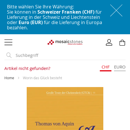
Bitte wählen Sie Ihre Währung:
Sie können in
Schweizer Franken (CHF)
für
Lieferung in der Schweiz und Liechtenstein
oder
Euro (EUR)
für die Lieferung in Europa
bezahlen.
Direkt
zum
Inhalt
CHF
EURO
Artikel nicht gefunden?
Home
Worin das Glück besteht
Skip
to
the
end
of
the