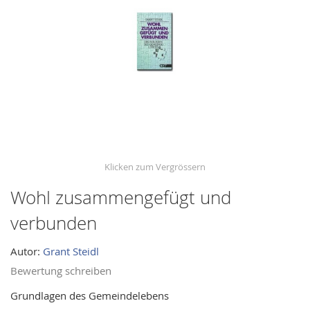
images
gallery
Wohl zusammengefügt und
Skip
to
verbunden
the
beginning
Autor:
Grant Steidl
of
Bewertung schreiben
the
images
Grundlagen des Gemeindelebens