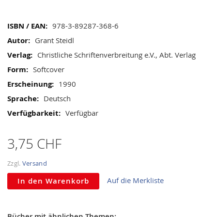
gallery
Mehr
978-3-89287-368-6
Informationen
Grant Steidl
Christliche Schriftenverbreitung e.V., Abt. Verlag
Softcover
1990
Deutsch
Verfügbar
3,75 CHF
Zzgl.
Versand
Auf die Merkliste
In den Warenkorb
Bücher mit ähnlichen Themen: