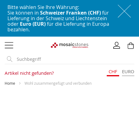
Bitte wählen Sie Ihre Währung:
Sie können in
Schweizer Franken (CHF)
für
Lieferung in der Schweiz und Liechtenstein
oder
Euro (EUR)
für die Lieferung in Europa
bezahlen.
Direkt
zum
Inhalt
CHF
EURO
Artikel nicht gefunden?
Home
Wohl zusammengefügt und verbunden
Skip
to
the
end
of
the