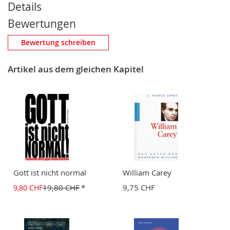
Details
Bewertungen
Eigene Bewertung schreiben
Bewertung schreiben
Nickname
Artikel aus dem gleichen Kapitel
Zusammenfassung
Bewertung
Gott ist nicht normal
William Carey
19,80 CHF
9,75 CHF
9,80 CHF
BEWERTUNG ABSCHICKEN