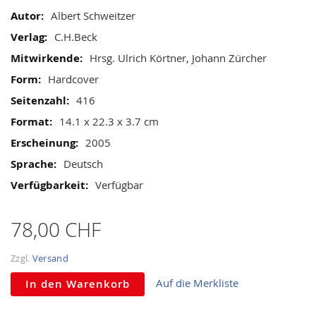
gallery
Informationen
Albert Schweitzer
C.H.Beck
Hrsg. Ulrich Körtner, Johann Zürcher
Hardcover
416
14.1 x 22.3 x 3.7 cm
2005
Deutsch
Verfügbar
78,00 CHF
Zzgl.
Versand
Auf die Merkliste
In den Warenkorb