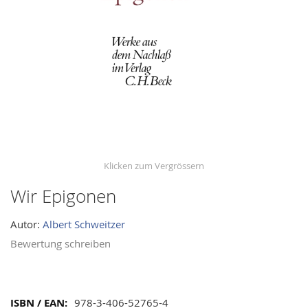
images
gallery
Wir Epigonen
Skip
to
Autor:
Albert Schweitzer
the
beginning
Bewertung schreiben
of
the
images
Mehr
978-3-406-52765-4