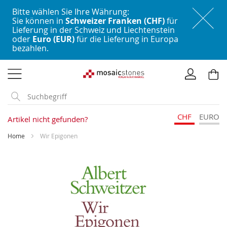
Bitte wählen Sie Ihre Währung:
Sie können in
Schweizer Franken (CHF)
für
Lieferung in der Schweiz und Liechtenstein
oder
Euro (EUR)
für die Lieferung in Europa
bezahlen.
Direkt
zum
Inhalt
CHF
EURO
Artikel nicht gefunden?
Home
Wir Epigonen
Skip
to
the
end
of
the