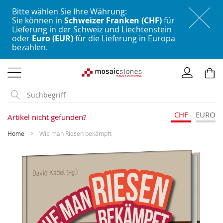
Bitte wählen Sie Ihre Währung:
Sie können in
Schweizer Franken (CHF)
für
Lieferung in der Schweiz und Liechtenstein
oder
Euro (EUR)
für die Lieferung in Europa
bezahlen.
Direkt
zum
Inhalt
CHF
EURO
Artikel nicht gefunden?
Home
Wie man Riesen bekämpft
Skip
to
the
end
of
the