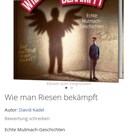
images
gallery
Wie man Riesen bekämpft
Skip
to
Autor:
David Kadel
the
beginning
Bewertung schreiben
of
Echte Mutmach-Geschichten
the