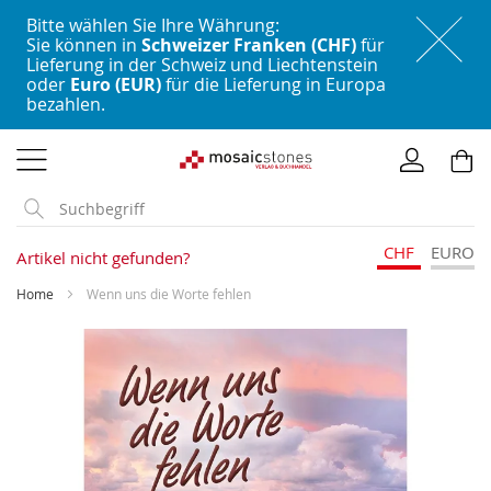
Bitte wählen Sie Ihre Währung:
Sie können in
Schweizer Franken (CHF)
für
Lieferung in der Schweiz und Liechtenstein
oder
Euro (EUR)
für die Lieferung in Europa
bezahlen.
Direkt
zum
Inhalt
CHF
EURO
Artikel nicht gefunden?
Home
Wenn uns die Worte fehlen
Skip
to
the
end
of
the