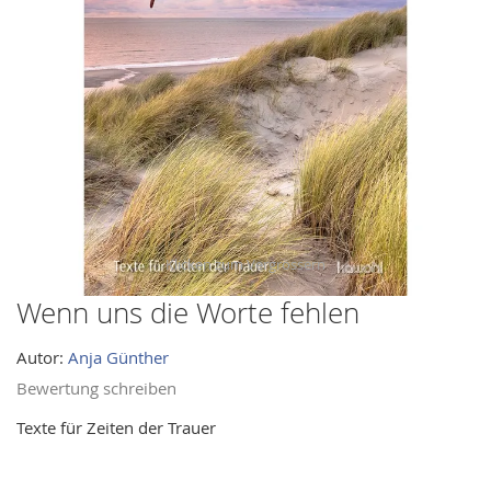
images
gallery
Wenn uns die Worte fehlen
Skip
to
Autor:
Anja Günther
the
beginning
Bewertung schreiben
of
Texte für Zeiten der Trauer
the
images