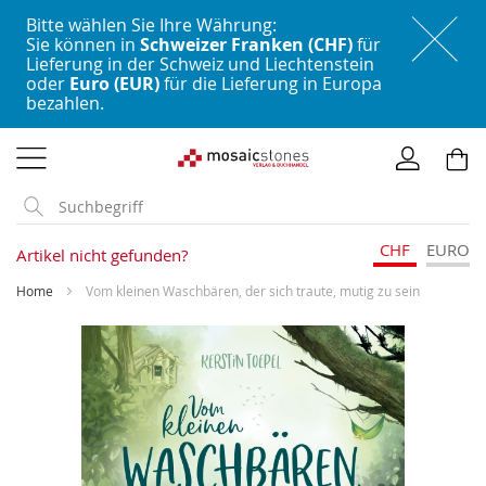
Bitte wählen Sie Ihre Währung:
Sie können in
Schweizer Franken (CHF)
für
Lieferung in der Schweiz und Liechtenstein
oder
Euro (EUR)
für die Lieferung in Europa
bezahlen.
Direkt
zum
Inhalt
CHF
EURO
Artikel nicht gefunden?
Home
Vom kleinen Waschbären, der sich traute, mutig zu sein
Skip
to
the
end
of
the