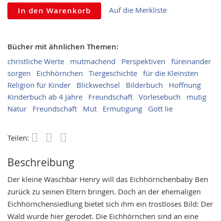
Auf die Merkliste
In den Warenkorb
Bücher mit ähnlichen Themen:
christliche Werte
mutmachend
Perspektiven
füreinander
sorgen
Eichhörnchen
Tiergeschichte
für die Kleinsten
Religion für Kinder
Blickwechsel
Bilderbuch
Hoffnung
Kinderbuch ab 4 Jahre
Freundschaft
Vorlesebuch
mutig
Natur
Freundschaft
Mut
Ermutigung
Gott lie
Teilen:
Save
Beschreibung
Der kleine Waschbär Henry will das Eichhörnchenbaby Ben
zurück zu seinen Eltern bringen. Doch an der ehemaligen
Eichhörnchensiedlung bietet sich ihm ein trostloses Bild: Der
Wald wurde hier gerodet. Die Eichhörnchen sind an eine