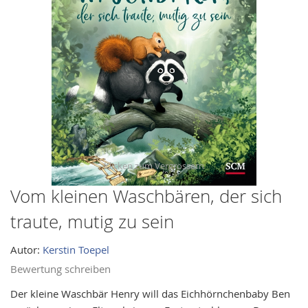
images
gallery
Vom kleinen Waschbären, der sich
Skip
to
traute, mutig zu sein
the
beginning
Autor:
Kerstin Toepel
of
Bewertung schreiben
the
images
Der kleine Waschbär Henry will das Eichhörnchenbaby Ben