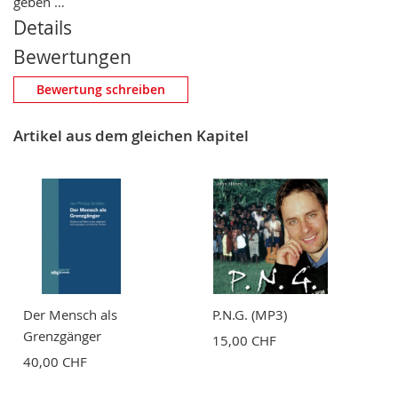
geben …
Details
Bewertungen
Eigene Bewertung schreiben
Bewertung schreiben
Nickname
Artikel aus dem gleichen Kapitel
Zusammenfassung
Bewertung
Der Mensch als
P.N.G. (MP3)
Grenzgänger
15,00 CHF
40,00 CHF
BEWERTUNG ABSCHICKEN