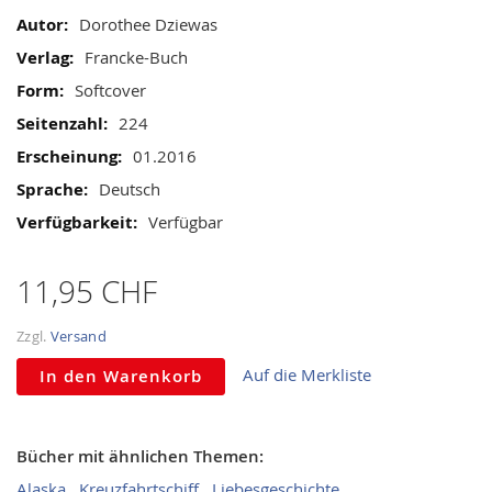
gallery
Informationen
Dorothee Dziewas
Francke-Buch
Softcover
224
01.2016
Deutsch
Verfügbar
11,95 CHF
Zzgl.
Versand
Auf die Merkliste
In den Warenkorb
Bücher mit ähnlichen Themen:
Alaska
Kreuzfahrtschiff
Liebesgeschichte