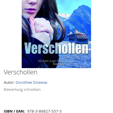
images
gallery
Verschollen
Skip
to
Autor:
Dorothee Dziewas
the
beginning
Bewertung schreiben
of
the
images
Mehr
978-3-86827-557-5