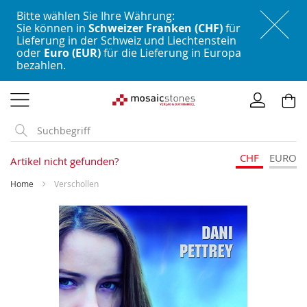
Bitte wählen Sie Ihre Währung:
Sie können in
Schweizer Franken (CHF)
für
Lieferung in der Schweiz und Liechtenstein
oder
Euro (EUR)
für die Lieferung in Europa
bezahlen.
Direkt
zum
Inhalt
CHF
EURO
Artikel nicht gefunden?
Home
Verschollen
Skip
to
the
end
of
the