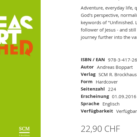
Adventure, everyday life, q
God's perspective, normali
keywords of "Unfinished. L
follower of Jesus - and sti
journey further into the va
Mehr
ISBN / EAN
978-3-417-2
Informationen
Autor
Andreas Boppart
Verlag
SCM R. Brockhaus
Form
Hardcover
Seitenzahl
224
Erscheinung
01.09.2016
Sprache
Englisch
Verfügbarkeit
Verfügbar
22,90 CHF