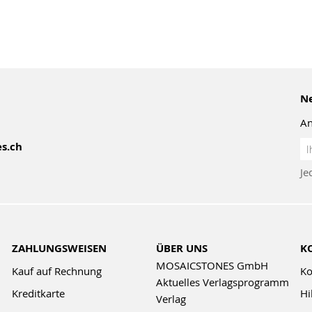
Ne
An
An
s.ch
z
Je
Ne
ZAHLUNGSWEISEN
ÜBER UNS
K
MOSAICSTONES GmbH
Kauf auf Rechnung
Ko
Aktuelles Verlagsprogramm
Kreditkarte
Hi
Verlag