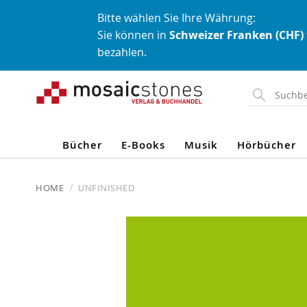
Bitte wählen Sie Ihre Währung:
Sie können in
Schweizer Franken (CHF)
bezahlen.
Direkt
zum
Inhalt
Bücher
E-Books
Musik
Hörbücher
HOME
UNFINISHED
Skip
to
the
end
of
the