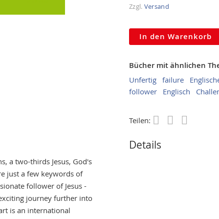
Zzgl.
Versand
In den Warenkorb
Bücher mit ähnlichen T
Unfertig
failure
Englisch
follower
Englisch
Challe
Teilen:
Save
Details
s, a two-thirds Jesus, God's
re just a few keywords of
sionate follower of Jesus -
exciting journey further into
rt is an international