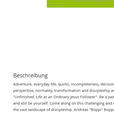
Skip
to
the
beginning
of
the
images
gallery
Beschreibung
Adventure, everyday life, quirks, incompleteness, decision
perspective, normality, transformation and discipleship a
"Unfinished. Life as an Ordinary Jesus Follower". Be a pas
and still be yourself. Come along on this challenging and 
the vast landscape of discipleship. Andreas "Boppi" Boppa