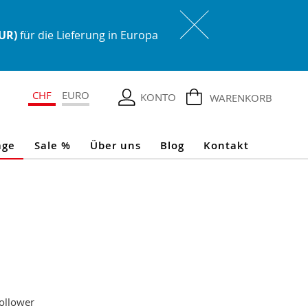
EUR)
für die Lieferung in Europa
CHF
EURO
KONTO
WARENKORB
age
Sale %
Über uns
Blog
Kontakt
Follower