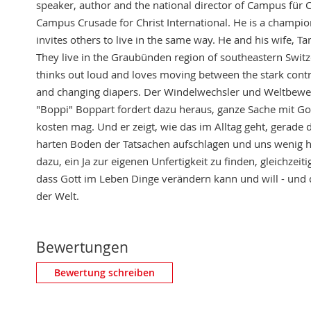
speaker, author and the national director of Campus für Ch
Campus Crusade for Christ International. He is a champion
invites others to live in the same way. He and his wife, T
They live in the Graubünden region of southeastern Switz
thinks out loud and loves moving between the stark contr
and changing diapers. Der Windelwechsler und Weltbeweg
"Boppi" Boppart fordert dazu heraus, ganze Sache mit Go
kosten mag. Und er zeigt, wie das im Alltag geht, gerade
harten Boden der Tatsachen aufschlagen und uns wenig hei
dazu, ein Ja zur eigenen Unfertigkeit zu finden, gleichzeit
dass Gott im Leben Dinge verändern kann und will - und 
der Welt.
Bewertungen
Eigene Bewertung schreiben
Bewertung schreiben
Nickname