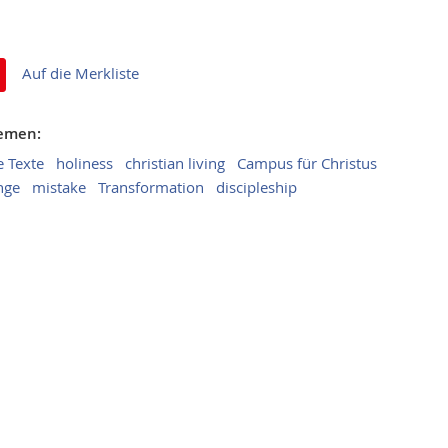
Auf die Merkliste
hemen:
e Texte
holiness
christian living
Campus für Christus
nge
mistake
Transformation
discipleship