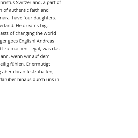
ristus Switzerland, a part of
 of authentic faith and
amara, have four daughters.
erland. He dreams big,
asts of changing the world
er goes English! Andreas
tt zu machen - egal, was das
 dann, wenn wir auf dem
lig fühlen. Er ermutigt
ig aber daran festzuhalten,
darüber hinaus durch uns in