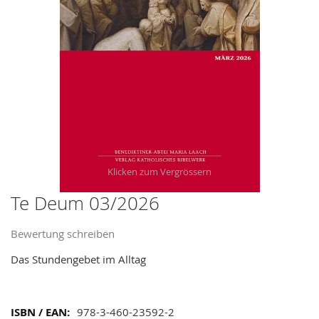
images
gallery
Te Deum 03/2026
Skip
to
Bewertung schreiben
the
beginning
Das Stundengebet im Alltag
of
the
images
Mehr
978-3-460-23592-2