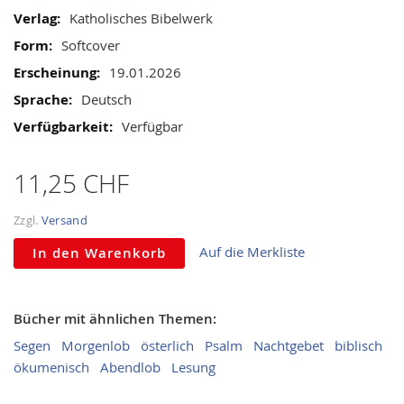
gallery
Informationen
Katholisches Bibelwerk
Softcover
19.01.2026
Deutsch
Verfügbar
11,25 CHF
Zzgl.
Versand
Auf die Merkliste
In den Warenkorb
Bücher mit ähnlichen Themen:
Segen
Morgenlob
österlich
Psalm
Nachtgebet
biblisch
ökumenisch
Abendlob
Lesung