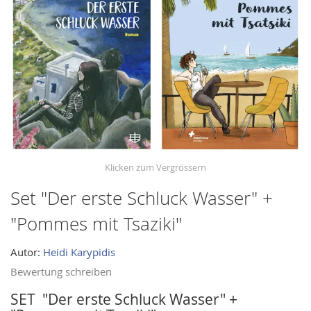
images
gallery
Set "Der erste Schluck Wasser" +
Skip
to
"Pommes mit Tsaziki"
the
beginning
Autor:
Heidi Karypidis
of
Bewertung schreiben
the
images
SET "Der erste Schluck Wasser" +