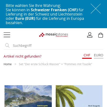
Bitte wählen Sie Ihre Währung:
Sie können in
Schweizer Franken (CHF)
für
Lieferung in der Schweiz und Liechtenstein
oder
Euro (EUR)
für die Lieferung in Europa
bezahlen.
Direkt
zum
Inhalt
CHF
EURO
Artikel nicht gefunden?
Home
Set "Der erste Schluck Wasser" + "Pommes mit Tsaziki"
Skip
to
the
end
of
the