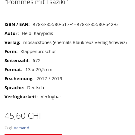
gallery
"Pommes mit Tsaziki"
Mehr
978-3-85580-517-4+978-3-85580-542-6
Informationen
Heidi Karypidis
mosaicstones (ehemals Blaukreuz Verlag Schweiz)
Klappenbroschur
672
13 x 20,5 cm
2017 / 2019
Deutsch
Verfügbar
45,60 CHF
Zzgl.
Versand