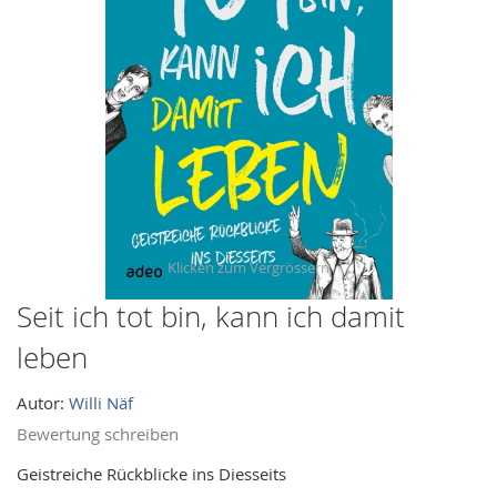
images
gallery
Seit ich tot bin, kann ich damit
Skip
to
leben
the
beginning
Autor:
Willi Näf
of
Bewertung schreiben
the
images
Geistreiche Rückblicke ins Diesseits