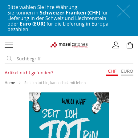
Bitte wählen Sie Ihre Währung:
Sie können in
Schweizer Franken (CHF)
für
Lieferung in der Schweiz und Liechtenstein
oder
Euro (EUR)
für die Lieferung in Europa
bezahlen.
Direkt
zum
Inhalt
CHF
EURO
Artikel nicht gefunden?
Home
Seit ich tot bin, kann ich damit leben
Skip
to
the
end
of
the