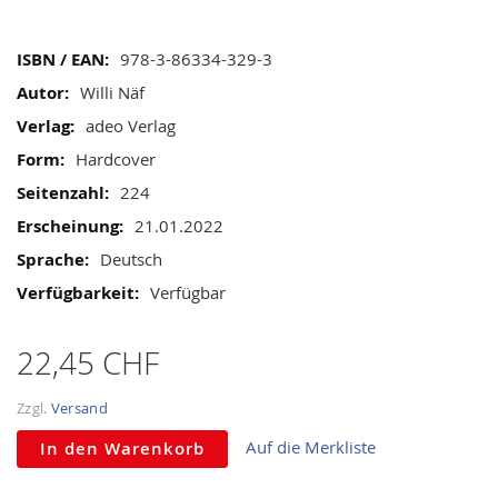
gallery
Mehr
978-3-86334-329-3
Informationen
Willi Näf
adeo Verlag
Hardcover
224
21.01.2022
Deutsch
Verfügbar
22,45 CHF
Zzgl.
Versand
Auf die Merkliste
In den Warenkorb