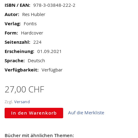
gallery
Mehr
978-3-03848-222-2
Informationen
Res Hubler
Fontis
Hardcover
224
01.09.2021
Deutsch
Verfügbar
27,00 CHF
Zzgl.
Versand
Auf die Merkliste
In den Warenkorb
Bücher mit ähnlichen Themen: