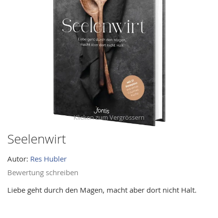
images
gallery
Seelenwirt
Skip
to
Autor:
Res Hubler
the
beginning
Bewertung schreiben
of
Liebe geht durch den Magen, macht aber dort nicht Halt.
the
images