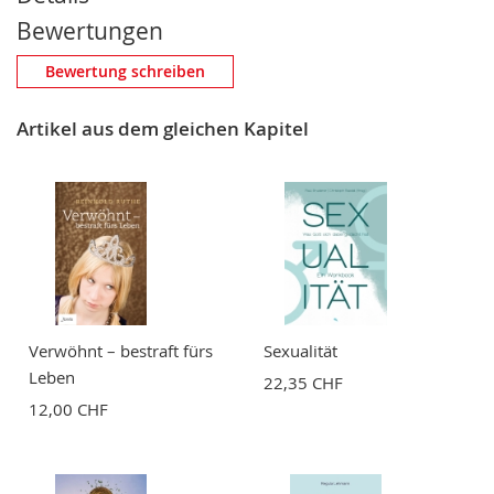
Bewertungen
Eigene Bewertung schreiben
Bewertung schreiben
Nickname
Artikel aus dem gleichen Kapitel
Zusammenfassung
Bewertung
Verwöhnt – bestraft fürs
Sexualität
Leben
22,35 CHF
12,00 CHF
BEWERTUNG ABSCHICKEN