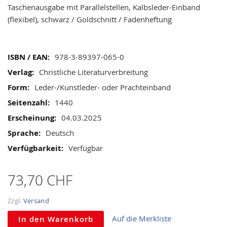
images
Taschenausgabe mit Parallelstellen, Kalbsleder-Einband
gallery
(flexibel), schwarz / Goldschnitt / Fadenheftung
Mehr
978-3-89397-065-0
Informationen
Christliche Literaturverbreitung
Leder-/Kunstleder- oder Prachteinband
1440
04.03.2025
Deutsch
Verfügbar
73,70 CHF
Zzgl.
Versand
Auf die Merkliste
In den Warenkorb