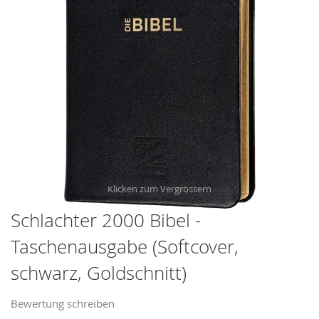
the
images
gallery
Schlachter 2000 Bibel -
Skip
to
Taschenausgabe (Softcover,
the
schwarz, Goldschnitt)
beginning
of
the
Bewertung schreiben