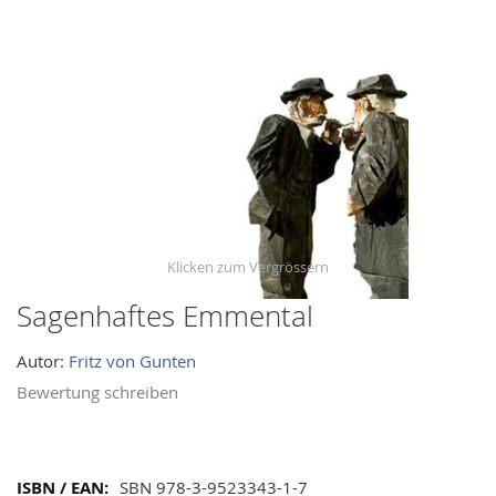
images
gallery
Sagenhaftes Emmental
Skip
to
Autor:
Fritz von Gunten
the
beginning
Bewertung schreiben
of
the
images
Mehr
SBN 978-3-9523343-1-7