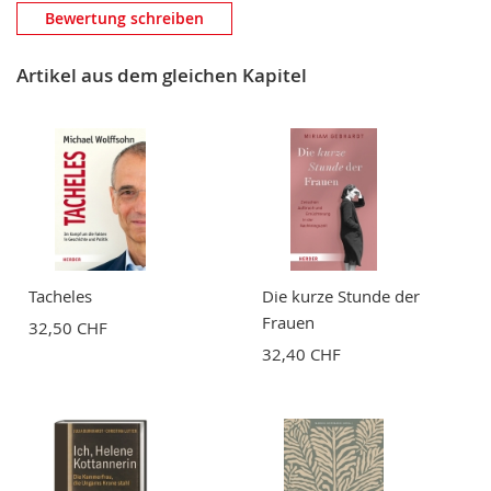
Eigene Bewertung schreiben
Bewertung schreiben
Nickname
Artikel aus dem gleichen Kapitel
Zusammenfassung
Bewertung
Tacheles
Die kurze Stunde der
Frauen
32,50 CHF
32,40 CHF
BEWERTUNG ABSCHICKEN