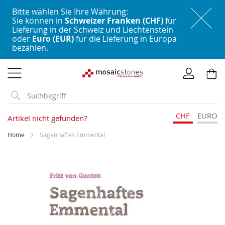
Bitte wählen Sie Ihre Währung:
Sie können in
Schweizer Franken (CHF)
für
Lieferung in der Schweiz und Liechtenstein
oder
Euro (EUR)
für die Lieferung in Europa
bezahlen.
Direkt
zum
Inhalt
CHF
EURO
Artikel nicht gefunden?
Home
Sagenhaftes Emmental
Skip
to
the
end
of
the