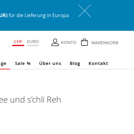
EUR)
für die Lieferung in Europa
CHF
EURO
KONTO
WARENKORB
age
Sale %
Über uns
Blog
Kontakt
fee und s'chli Reh