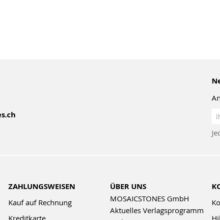
Ne
An
An
s.ch
z
Je
Ne
ZAHLUNGSWEISEN
ÜBER UNS
K
MOSAICSTONES GmbH
Kauf auf Rechnung
Ko
Aktuelles Verlagsprogramm
Kreditkarte
Hi