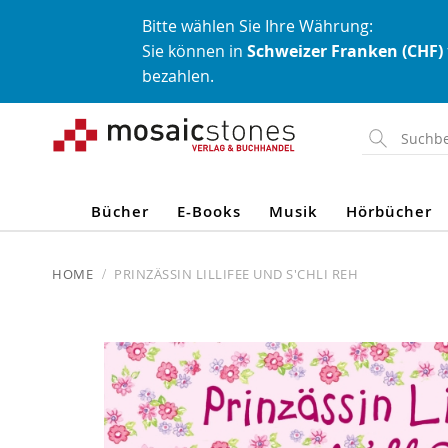
Bitte wählen Sie Ihre Währung:
Sie können in
Schweizer Franken (CHF)
bezahlen.
Direkt
zum
Inhalt
Bücher
E-Books
Musik
Hörbücher
HOME
PRINZÄSSIN LILLIFEE UND S'CHLI REH
Skip
to
the
end
of
the