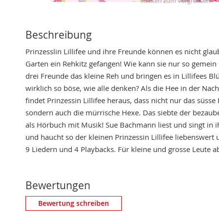
Skip
to
Beschreibung
the
Prinzesslin Lillifee und ihre Freunde können es nicht gla
beginning
Garten ein Rehkitz gefangen! Wie kann sie nur so gemein 
of
drei Freunde das kleine Reh und bringen es in Lillifees Bl
the
wirklich so böse, wie alle denken? Als die Hee in der Nac
images
findet Prinzessin Lillifee heraus, dass nicht nur das süsse 
gallery
sondern auch die mürrische Hexe. Das siebte der bezaube
als Hörbuch mit Musik! Sue Bachmann liest und singt in i
und haucht so der kleinen Prinzessin Lillifee liebenswert
9 Liedern und 4 Playbacks. Für kleine und grosse Leute ab
Bewertungen
Eigene Bewertung schreiben
Bewertung schreiben