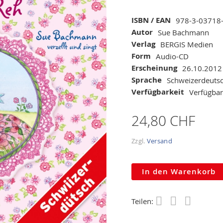
Mehr
ISBN / EAN
978-3-03718
Informationen
Autor
Sue Bachmann
Verlag
BERGIS Medien
Form
Audio-CD
Erscheinung
26.10.2012
Sprache
Schweizerdeuts
Verfügbarkeit
Verfügbar
24,80 CHF
Zzgl.
Versand
In den Warenkorb
Teilen:
Save