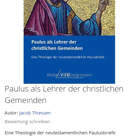
images
gallery
Paulus als Lehrer der christlichen
Skip
to
Gemeinden
the
beginning
Autor:
Jacob Thiessen
of
Bewertung schreiben
the
images
Eine Theologie der neutestamentlichen Paulusbriefe