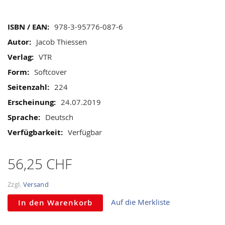
gallery
Mehr
978-3-95776-087-6
Informationen
Jacob Thiessen
VTR
Softcover
224
24.07.2019
Deutsch
Verfügbar
56,25 CHF
Zzgl.
Versand
Auf die Merkliste
In den Warenkorb