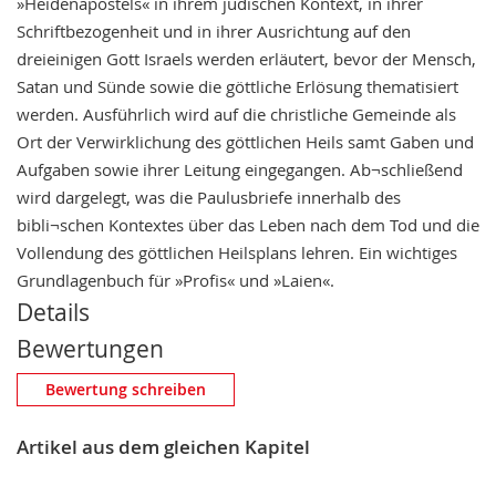
»Heidenapostels« in ihrem jüdischen Kontext, in ihrer
Schriftbezogenheit und in ihrer Ausrichtung auf den
dreieinigen Gott Israels werden erläutert, bevor der Mensch,
Satan und Sünde sowie die göttliche Erlösung thematisiert
werden. Ausführlich wird auf die christliche Gemeinde als
Ort der Verwirklichung des göttlichen Heils samt Gaben und
Aufgaben sowie ihrer Leitung eingegangen. Ab¬schließend
wird dargelegt, was die Paulusbriefe innerhalb des
bibli¬schen Kontextes über das Leben nach dem Tod und die
Vollendung des göttlichen Heilsplans lehren. Ein wichtiges
Grundlagenbuch für »Profis« und »Laien«.
Details
Bewertungen
Eigene Bewertung schreiben
Bewertung schreiben
Nickname
Artikel aus dem gleichen Kapitel