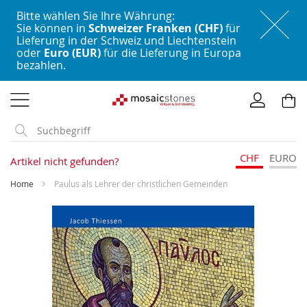
Bitte wählen Sie Ihre Währung:
Sie können in
Schweizer Franken (CHF)
für
Lieferung in der Schweiz und Liechtenstein
oder
Euro (EUR)
für die Lieferung in Europa
bezahlen.
Direkt
zum
Inhalt
CHF
EURO
Artikel nicht gefunden?
Home
Paulus als Lehrer der christlichen Gemeinden
Skip
to
the
end
of
the