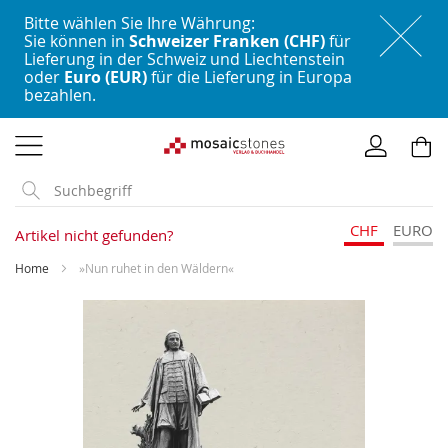
Bitte wählen Sie Ihre Währung:
Sie können in
Schweizer Franken (CHF)
für
Lieferung in der Schweiz und Liechtenstein
oder
Euro (EUR)
für die Lieferung in Europa
bezahlen.
Direkt
zum
Inhalt
CHF
EURO
Artikel nicht gefunden?
Home
»Nun ruhet in den Wäldern«
Skip
to
the
end
of
the