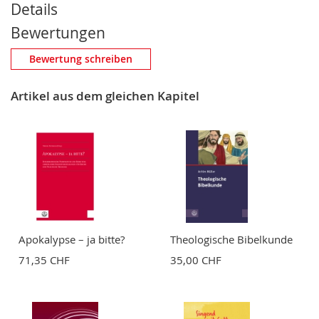
Details
Bewertungen
Eigene Bewertung schreiben
Bewertung schreiben
Nickname
Artikel aus dem gleichen Kapitel
Zusammenfassung
Bewertung
Apokalypse – ja bitte?
Theologische Bibelkunde
71,35 CHF
35,00 CHF
BEWERTUNG ABSCHICKEN