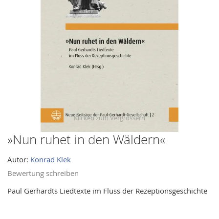
images
gallery
»Nun ruhet in den Wäldern«
Skip
to
Autor:
Konrad Klek
the
beginning
Bewertung schreiben
of
Paul Gerhardts Liedtexte im Fluss der Rezeptionsgeschichte
the
images