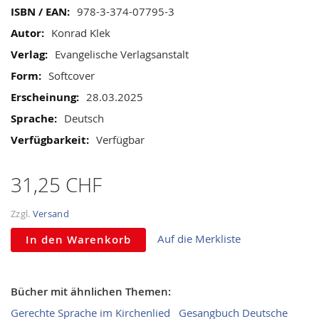
gallery
Mehr
978-3-374-07795-3
Informationen
Konrad Klek
Evangelische Verlagsanstalt
Softcover
28.03.2025
Deutsch
Verfügbar
31,25 CHF
Zzgl.
Versand
Auf die Merkliste
In den Warenkorb
Bücher mit ähnlichen Themen:
Gerechte Sprache im Kirchenlied
Gesangbuch Deutsche