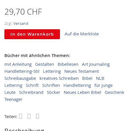
gallery
29,70 CHF
Zzgl.
Versand
Auf die Merkliste
In den Warenkorb
Bücher mit ähnlichen Themen:
mit Anleitung
Gestalten
Bibellesen
Art Journaling
Handlettering-Stil
Lettering
Neues Testament
Schreibausgabe
kreatives Schreiben
Bibel
NLB
Lettering
Schrift
Schriften
Handlettering
für junge
Leute
Schreibrand
Sticker
Neues Leben Bibel
Geschenk
Teenager
Teilen:
Save
Beschreibung