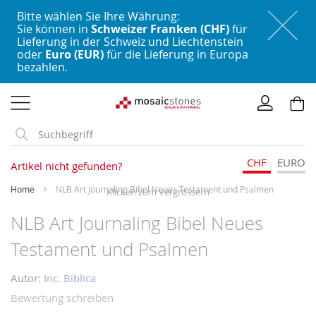
Bitte wählen Sie Ihre Währung:
Sie können in
Schweizer Franken (CHF)
für
Lieferung in der Schweiz und Liechtenstein
oder
Euro (EUR)
für die Lieferung in Europa
bezahlen.
Direkt
zum
Inhalt
CHF
EURO
Artikel nicht gefunden?
Home
NLB Art Journaling Bibel Neues Testament und Psalmen
NLB Art Journaling Bibel Neues
Skip
to
Testament und Psalmen
the
end
Autor:
Inc. Biblica
of
Bewertung schreiben
the