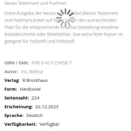
images
Neues Testament und Psalmen
gallery
Diese Ausgabe der Neues-Leben-Bibel (Neues Testament
und Psalmen) bietet auf ihren Seiten den ausreichenden
Platz für die entsprechende kreative Gestaltung einzelner
Bibelabschnitte oder Bibelstellen. Das extra feste Papier ist
geeignet für Farbstift und Klebstoff.
Mehr
978-3-417-25458-7
Informationen
Inc. Biblica
R.Brockhaus
Skip
Hardcover
to
the
224
beginning
02.12.2025
of
Deutsch
the
Verfügbar
images