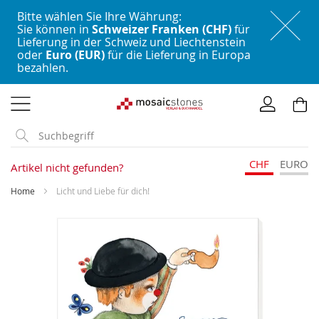
Bitte wählen Sie Ihre Währung:
Sie können in
Schweizer Franken (CHF)
für
Lieferung in der Schweiz und Liechtenstein
oder
Euro (EUR)
für die Lieferung in Europa
bezahlen.
Direkt
zum
Inhalt
CHF
EURO
Artikel nicht gefunden?
Home
Licht und Liebe für dich!
Skip
to
the
end
of
the