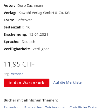
gallery
Informationen
Doro Zachmann
Kawohl Verlag GmbH & Co. KG
Softcover
16
12.01.2021
Deutsch
Verfügbar
11,95 CHF
Zzgl.
Versand
Auf die Merkliste
In den Warenkorb
Bücher mit ähnlichen Themen:
Sammlung
Postkarten
Zeichnungen
Christliche Texte