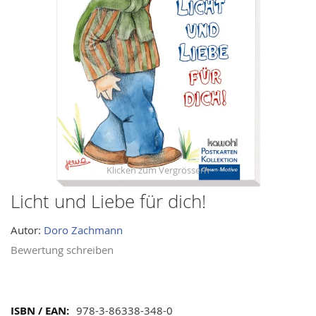
images
gallery
Licht und Liebe für dich!
Skip
to
Autor:
Doro Zachmann
the
beginning
Bewertung schreiben
of
the
images
Mehr
978-3-86338-348-0