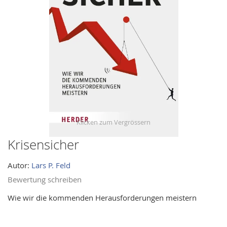
images
gallery
Krisensicher
Skip
to
Autor:
Lars P. Feld
the
beginning
Bewertung schreiben
of
Wie wir die kommenden Herausforderungen meistern
the
images