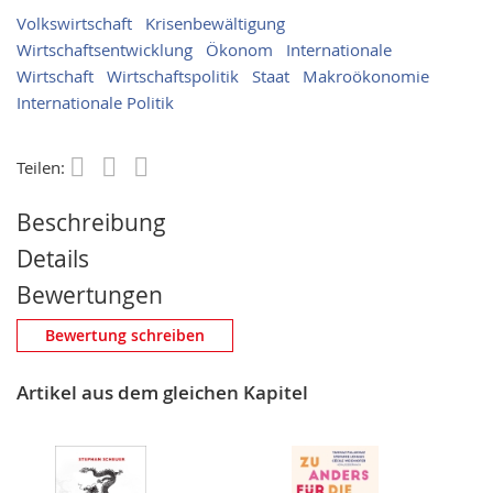
Volkswirtschaft
Krisenbewältigung
Wirtschaftsentwicklung
Ökonom
Internationale
Wirtschaft
Wirtschaftspolitik
Staat
Makroökonomie
Internationale Politik
Teilen:
Save
Beschreibung
Details
Bewertungen
Eigene Bewertung schreiben
Bewertung schreiben
Nickname
Artikel aus dem gleichen Kapitel
Zusammenfassung