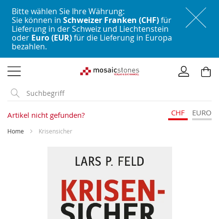
Bitte wählen Sie Ihre Währung:
Sie können in
Schweizer Franken (CHF)
für
Lieferung in der Schweiz und Liechtenstein
oder
Euro (EUR)
für die Lieferung in Europa
bezahlen.
Direkt
zum
Inhalt
CHF
EURO
Artikel nicht gefunden?
Home
Krisensicher
Skip
to
the
end
of
the