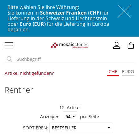
Bitte wählen Sie Ihre Währung:
Sie können in
Schweizer Franken (CHF)
für
Lieferung in der Schweiz und Liechtenstein
oder
Euro (EUR)
für die Lieferung in Europa
bezahlen.
Direkt
zum
Inhalt
CHF
EURO
Artikel nicht gefunden?
Rentner
12
Artikel
Anzeigen
pro Seite
In
SORTIEREN:
aufstei