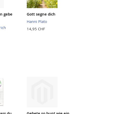
n gebe
Gott segne dich
Hanni Plato
ich
14,95 CHF
dass du
Gebete so bunt wie ein