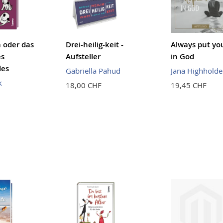
 oder das
Drei-heilig-keit -
Always put yo
es
Aufsteller
in God
des
Gabriella Pahud
Jana Highholde
k
18,00 CHF
19,45 CHF