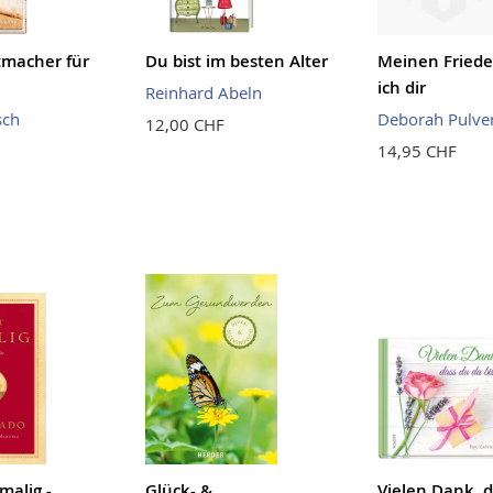
tmacher für
Du bist im besten Alter
Meinen Friede
ich dir
Reinhard Abeln
sch
Deborah Pulver
12,00 CHF
14,95 CHF
malig -
Glück- &
Vielen Dank, 