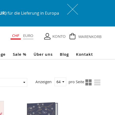
EUR)
für die Lieferung in Europa
CHF
EURO
KONTO
WARENKORB
age
Sale %
Über uns
Blog
Kontakt
Ansicht
In
Anzeigen
pro Seite
als
aufsteigender
Reihenfolge