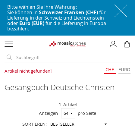
Bitte wählen Sie Ihre Währung:
Sie können in
Schweizer Franken (CHF)
für
Lieferung in der Schweiz und Liechtenstein
oder
Euro (EUR)
für die Lieferung in Europa
bezahlen.
Direkt
zum
Inhalt
CHF
EURO
Artikel nicht gefunden?
Gesangbuch Deutsche Christen
1
Artikel
Anzeigen
pro Seite
In
SORTIEREN:
aufstei