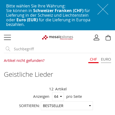
Bitte wählen Sie Ihre Währung:
Sie können in
Schweizer Franken (CHF)
für
Lieferung in der Schweiz und Liechtenstein
oder
Euro (EUR)
für die Lieferung in Europa
bezahlen.
Direkt
zum
Inhalt
CHF
EURO
Artikel nicht gefunden?
Geistliche Lieder
12
Artikel
Anzeigen
pro Seite
In
SORTIEREN:
aufstei