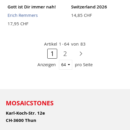
Gott ist Dir immer nah!
Switzerland 2026
Erich Remmers
14,85 CHF
17,95 CHF
Artikel
1
-
64
von
83
Seite
Sie lesen gerade Seite
Seite
Seite
Nächste Seite
1
2
Anzeigen
pro Seite
MOSAICSTONES
Karl-Koch-Str. 12e
CH-3600 Thun