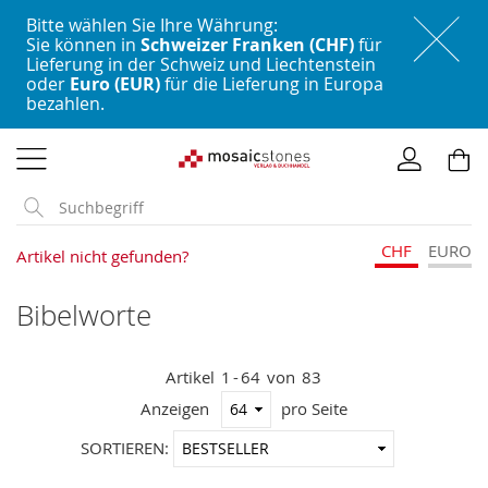
Bitte wählen Sie Ihre Währung:
Sie können in
Schweizer Franken (CHF)
für
Lieferung in der Schweiz und Liechtenstein
oder
Euro (EUR)
für die Lieferung in Europa
bezahlen.
Direkt
zum
Inhalt
CHF
EURO
Artikel nicht gefunden?
Bibelworte
Artikel
1
-
64
von
83
Anzeigen
pro Seite
In
SORTIEREN:
aufstei