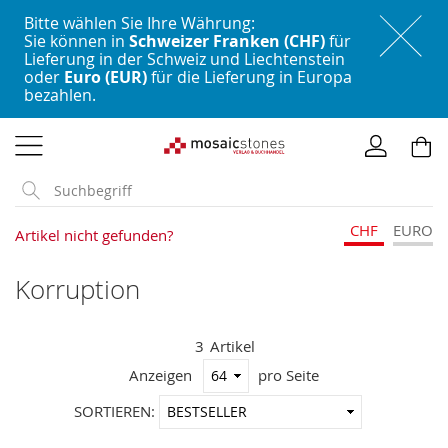
Bitte wählen Sie Ihre Währung:
Sie können in
Schweizer Franken (CHF)
für
Lieferung in der Schweiz und Liechtenstein
oder
Euro (EUR)
für die Lieferung in Europa
bezahlen.
Direkt
zum
Inhalt
CHF
EURO
Artikel nicht gefunden?
Korruption
3
Artikel
Anzeigen
pro Seite
In
SORTIEREN:
aufstei