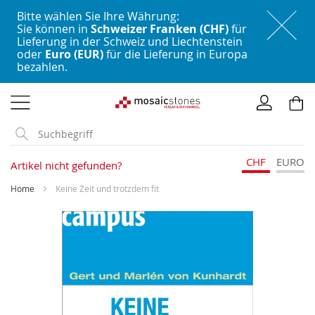
Bitte wählen Sie Ihre Währung:
Sie können in
Schweizer Franken (CHF)
für
Lieferung in der Schweiz und Liechtenstein
oder
Euro (EUR)
für die Lieferung in Europa
bezahlen.
Direkt
zum
Inhalt
CHF
EURO
Artikel nicht gefunden?
Home
Keine Zeit und trotzdem fit
Skip
to
the
end
of
the