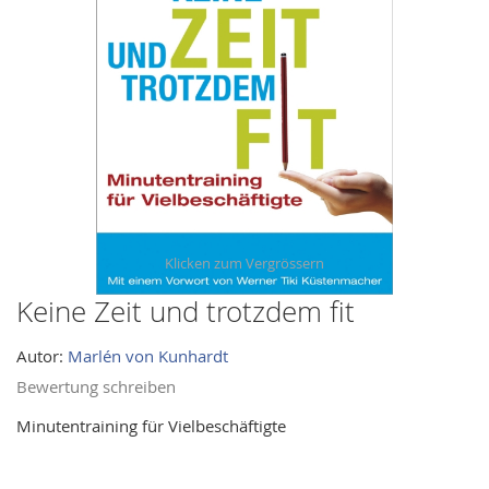
images
gallery
Keine Zeit und trotzdem fit
Skip
to
Autor:
Marlén von Kunhardt
the
beginning
Bewertung schreiben
of
Minutentraining für Vielbeschäftigte
the
images