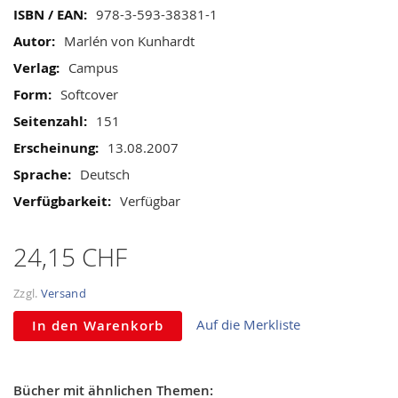
gallery
Mehr
978-3-593-38381-1
Informationen
Marlén von Kunhardt
Campus
Softcover
151
13.08.2007
Deutsch
Verfügbar
24,15 CHF
Zzgl.
Versand
Auf die Merkliste
In den Warenkorb
Bücher mit ähnlichen Themen: