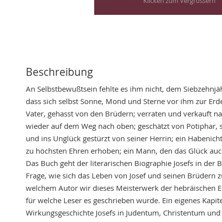
Skip
to
the
beginning
of
Beschreibung
the
An Selbstbewußtsein fehlte es ihm nicht, dem Siebzehnjä
images
dass sich selbst Sonne, Mond und Sterne vor ihm zur Erd
gallery
Vater, gehasst von den Brüdern; verraten und verkauft 
wieder auf dem Weg nach oben; geschätzt von Potiphar, 
und ins Unglück gestürzt von seiner Herrin; ein Habenic
zu höchsten Ehren erhoben; ein Mann, den das Glück auch
Das Buch geht der literarischen Biographie Josefs in der Bib
Frage, wie sich das Leben von Josef und seinen Brüdern z
welchem Autor wir dieses Meisterwerk der hebräischen 
für welche Leser es geschrieben wurde. Ein eigenes Kapite
Wirkungsgeschichte Josefs in Judentum, Christentum und