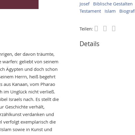
Josef
Biblische Gestalten
Testament
Islam
Biograf
Teilen:
Save
Details
hrigen, der davon träumte,
e warfen: geliebt von seinem
nach Ägypten und doch schon
seinem Herrn, heiß begehrt
hts aus Kanaan, vom Pharao
 im Unglück nicht verließ.
el Israels nach. Es stellt die
ur Geschichte verhält,
Erzählkunst verdanken und
l verfolgt exemplarisch die
 Islam sowie in Kunst und