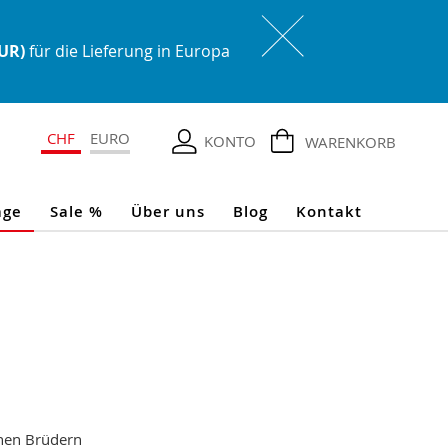
EUR)
für die Lieferung in Europa
CHF
EURO
KONTO
WARENKORB
age
Sale %
Über uns
Blog
Kontakt
inen Brüdern