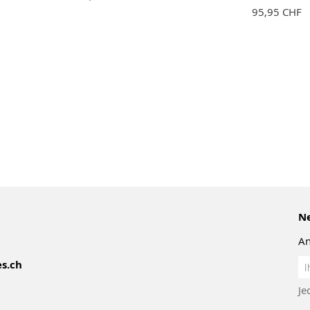
95,95 CHF
Ne
An
An
s.ch
z
Je
Ne