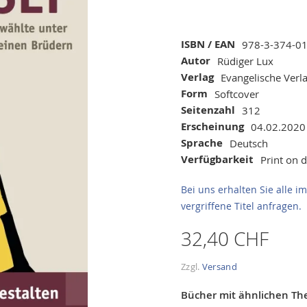
Mehr
ISBN / EAN
978-3-374-0
Informationen
Autor
Rüdiger Lux
Verlag
Evangelische Verla
Form
Softcover
Seitenzahl
312
Erscheinung
04.02.2020
Sprache
Deutsch
Verfügbarkeit
Print on
Bei uns erhalten Sie alle 
vergriffene Titel anfragen. 
32,40 CHF
Zzgl.
Versand
Bücher mit ähnlichen T