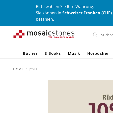
Bitte wählen Sie Ihre Währung:
Sie können in
Schweizer Franken (CHF)
bezahlen.
Direkt
zum
Inhalt
Bücher
E-Books
Musik
Hörbücher
HOME
JOSEF
Skip
to
the
end
of
the