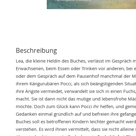
Skip
to
the
beginning
of
the
Beschreibung
images
Lea, die kleine Heldin des Buches, verlässt im Gespräch
gallery
Erwachsenen, beim Essen oder Trinken vor anderen, bei e
oder dem Gespräch auf dem Pausenhof manchmal der Mut. 
ihrem Kängurubären Pocci, als sich beängstigenden Situa
ihre Ängste vermeidet, verwandelt sie sich in einen Fuch
macht. Sie ist dann nicht das mutige und lebensfrohe Mäd
möchte. Doch zum Glück kann Pocci ihr helfen, und gem
Gedanken einmal gründlich auf und befreien ihre gefange
Buches soll es betroffenen Kindern leichter gemacht werde
verstehen. Es wird ihnen vermittelt, dass sie nicht alleine