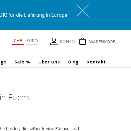
EUR)
für die Lieferung in Europa
CHF
EURO
KONTO
WARENKORB
age
Sale %
Über uns
Blog
Kontakt
in Fuchs
che Kinder, die selber kleine Füchse sind