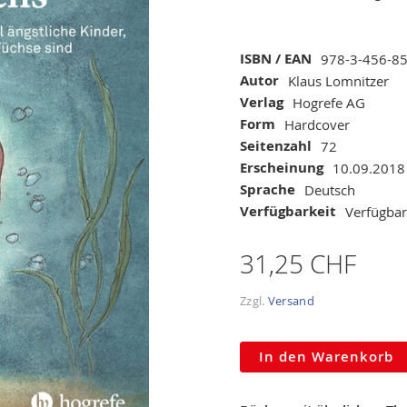
Mehr
ISBN / EAN
978-3-456-8
Informationen
Autor
Klaus Lomnitzer
Verlag
Hogrefe AG
Form
Hardcover
Seitenzahl
72
Erscheinung
10.09.2018
Sprache
Deutsch
Verfügbarkeit
Verfügbar
31,25 CHF
Zzgl.
Versand
In den Warenkorb