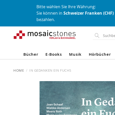
Bitte wählen Sie Ihre Währung:
Sie können in
Schweizer Franken (CHF)
bezahlen.
Direkt
zum
Inhalt
Bücher
E-Books
Musik
Hörbücher
HOME
IN GEDANKEN EIN FUCHS
Skip
to
the
end
of
the