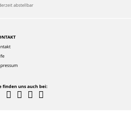
um
derzeit abstellbar
wsletter:
ONTAKT
ntakt
lfe
pressum
e finden uns auch bei: