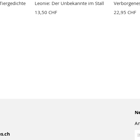
Tiergedichte
Leonie: Der Unbekannte im Stall
Verborgene
13,50 CHF
22,95 CHF
Ne
An
An
s.ch