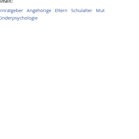
hemen:
ernratgeber
Angehörige
Eltern
Schulalter
Mut
Kinderpsychologie