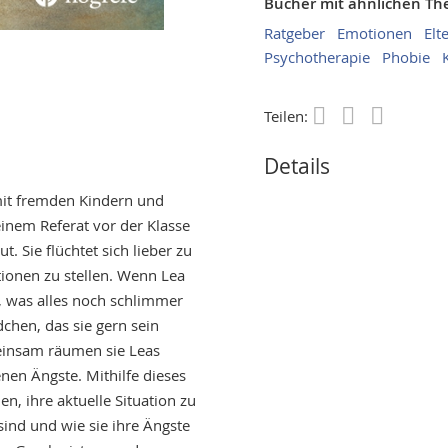
Bücher mit ähnlichen T
Ratgeber
Emotionen
Elt
Psychotherapie
Phobie
Teilen:
Save
Details
 mit fremden Kindern und
inem Referat vor der Klasse
Sie flüchtet sich lieber zu
tionen zu stellen. Wenn Lea
s, was alles noch schlimmer
chen, das sie gern sein
einsam räumen sie Leas
nen Ängste. Mithilfe dieses
n, ihre aktuelle Situation zu
 sind und wie sie ihre Ängste