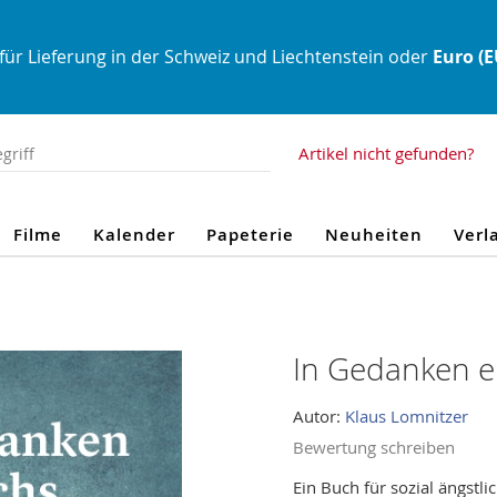
für Lieferung in der Schweiz und Liechtenstein oder
Euro (
Artikel nicht gefunden?
Filme
Kalender
Papeterie
Neuheiten
Verl
In Gedanken e
Autor:
Klaus Lomnitzer
Bewertung schreiben
Ein Buch für sozial ängstli