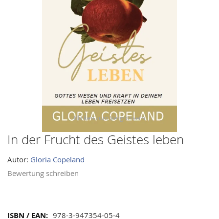
images
gallery
In der Frucht des Geistes leben
Skip
to
Autor:
Gloria Copeland
the
beginning
Bewertung schreiben
of
the
images
Mehr
978-3-947354-05-4