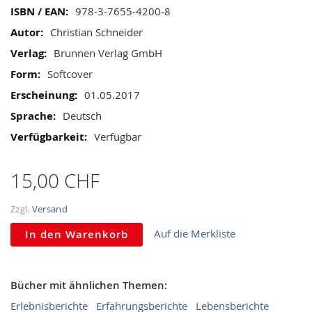
gallery
Mehr
978-3-7655-4200-8
Informationen
Christian Schneider
Brunnen Verlag GmbH
Softcover
01.05.2017
Deutsch
Verfügbar
15,00 CHF
Zzgl.
Versand
Auf die Merkliste
In den Warenkorb
Bücher mit ähnlichen Themen:
Erlebnisberichte
Erfahrungsberichte
Lebensberichte