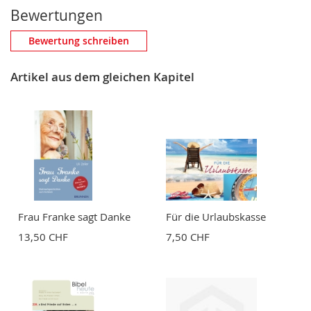
Bewertungen
Eigene Bewertung schreiben
Bewertung schreiben
Nickname
Artikel aus dem gleichen Kapitel
Zusammenfassung
Bewertung
Frau Franke sagt Danke
Für die Urlaubskasse
13,50 CHF
7,50 CHF
BEWERTUNG ABSCHICKEN