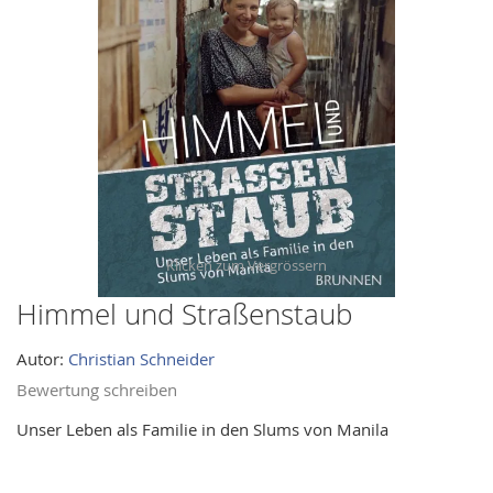
images
gallery
Himmel und Straßenstaub
Skip
to
Autor:
Christian Schneider
the
beginning
Bewertung schreiben
of
Unser Leben als Familie in den Slums von Manila
the
images