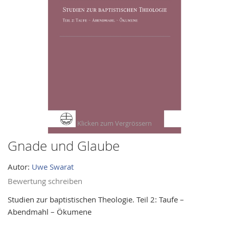
images
gallery
Gnade und Glaube
Skip
to
Autor:
Uwe Swarat
the
beginning
Bewertung schreiben
of
Studien zur baptistischen Theologie. Teil 2: Taufe –
the
Abendmahl – Ökumene
images