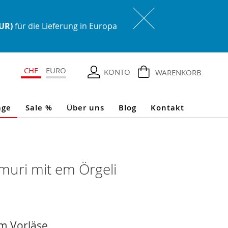
EUR)
für die Lieferung in Europa
CHF
EURO
KONTO
WARENKORB
age
Sale %
Über uns
Blog
Kontakt
muri mit em Örgeli
um Vorläse