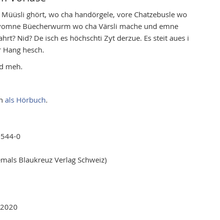
Müüsli ghört, wo cha handörgele, vore Chatzebusle wo
, vomne Büecherwurm wo cha Värsli mache und emne
hrt? Nid? De isch es höchschti Zyt derzue. Es steit aues i
r Hang hesch.
nd meh.
ch
als Hörbuch
.
-544-0
mals Blaukreuz Verlag Schweiz)
 2020