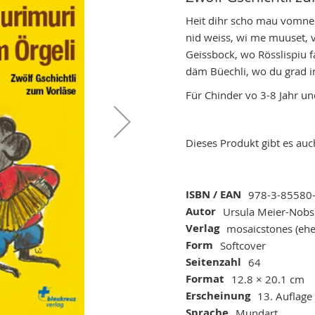
Heit dihr scho mau vomne 
nid weiss, wi me muuset
Geissbock, wo Rösslispiu fa
däm Büechli, wo du grad i
Für Chinder vo 3-8 Jahr u
Dieses Produkt gibt es au
Mehr
ISBN / EAN
978-3-85580
Informationen
Autor
Ursula Meier-Nobs
Verlag
mosaicstones (ehe
Form
Softcover
Seitenzahl
64
Format
12.8 × 20.1 cm
Erscheinung
13. Auflage
Sprache
Mundart