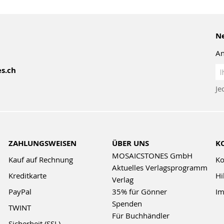
Ne
An
An
s.ch
z
Je
Ne
ZAHLUNGSWEISEN
ÜBER UNS
K
MOSAICSTONES GmbH
Kauf auf Rechnung
Ko
Aktuelles Verlagsprogramm
Kreditkarte
Hi
Verlag
PayPal
35% für Gönner
Im
Spenden
TWINT
Für Buchhändler
Sicherheit (SSL)