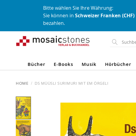
Bitte wählen Sie Ihre Währung:
Sie können in
Schweizer Franken (CHF)
bezahlen.
Direkt
zum
Inhalt
Bücher
E-Books
Musik
Hörbücher
HOME
DS MÜÜSLI SURIMURI MIT EM ÖRGELI
Skip
to
the
end
of
the