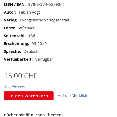
gallery
Mehr
978-3-374-05792-4
Informationen
Fabian Vogt
Evangelische Verlagsanstalt
Softcover
136
03.2019
Deutsch
Verfügbar
15,00 CHF
Zzgl.
Versand
Auf die Merkliste
In den Warenkorb
Bücher mit ähnlichen Themen: