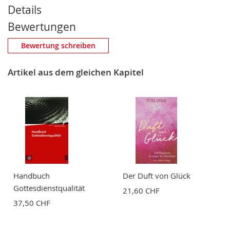
Details
Bewertungen
Eigene Bewertung schreiben
Bewertung schreiben
Nickname
Artikel aus dem gleichen Kapitel
Zusammenfassung
Bewertung
Handbuch
Der Duft von Glück
Gottesdienstqualität
21,60 CHF
37,50 CHF
BEWERTUNG ABSCHICKEN