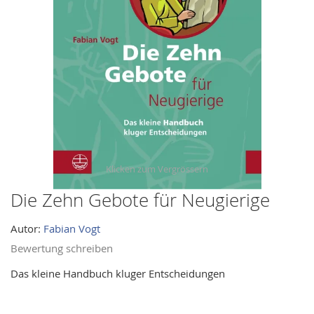
images
gallery
Die Zehn Gebote für Neugierige
Skip
to
Autor:
Fabian Vogt
the
beginning
Bewertung schreiben
of
Das kleine Handbuch kluger Entscheidungen
the
images