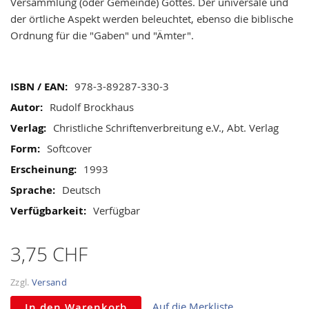
gallery
Versammlung (oder Gemeinde) Gottes. Der universale und
der örtliche Aspekt werden beleuchtet, ebenso die biblische
Ordnung für die "Gaben" und "Ämter".
Mehr
978-3-89287-330-3
Informationen
Rudolf Brockhaus
Christliche Schriftenverbreitung e.V., Abt. Verlag
Softcover
1993
Deutsch
Verfügbar
3,75 CHF
Zzgl.
Versand
Auf die Merkliste
In den Warenkorb