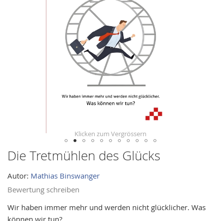
images
gallery
Die Tretmühlen des Glücks
Skip
to
Autor:
Mathias Binswanger
the
beginning
Bewertung schreiben
of
Wir haben immer mehr und werden nicht glücklicher. Was
the
können wir tun?