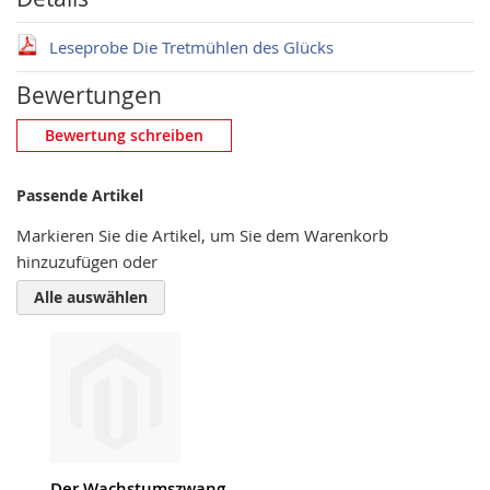
Leseprobe Die Tretmühlen des Glücks
Bewertungen
Eigene Bewertung schreiben
Bewertung schreiben
Nickname
Passende Artikel
Markieren Sie die Artikel, um Sie dem Warenkorb
hinzuzufügen oder
Zusammenfassung
Alle auswählen
Bewertung
Der Wachstumszwang