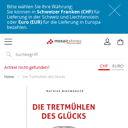
Bitte wählen Sie Ihre Währung:
Sie können in
Schweizer Franken (CHF)
für
Lieferung in der Schweiz und Liechtenstein
oder
Euro (EUR)
für die Lieferung in Europa
bezahlen.
Direkt
zum
Inhalt
CHF
EURO
Artikel nicht gefunden?
Home
Die Tretmühlen des Glücks
Skip
to
the
end
of
the