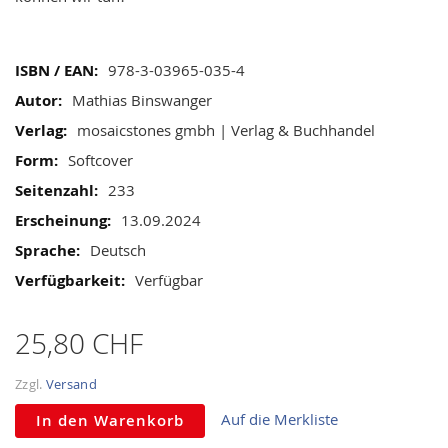
images
gallery
Mehr
978-3-03965-035-4
Informationen
Mathias Binswanger
mosaicstones gmbh | Verlag & Buchhandel
Softcover
233
13.09.2024
Deutsch
Verfügbar
25,80 CHF
Zzgl.
Versand
Auf die Merkliste
In den Warenkorb