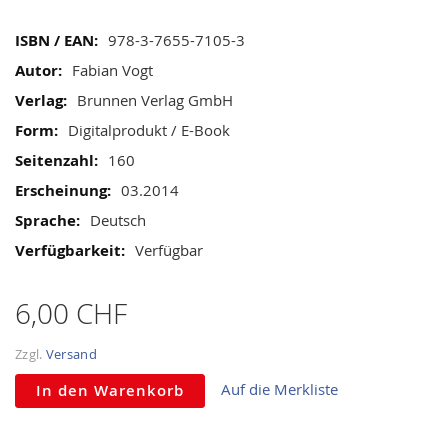
gallery
Mehr
978-3-7655-7105-3
Informationen
Fabian Vogt
Brunnen Verlag GmbH
Digitalprodukt / E-Book
160
03.2014
Deutsch
Verfügbar
6,00 CHF
Zzgl.
Versand
Auf die Merkliste
In den Warenkorb