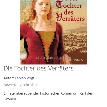
images
gallery
Die Tochter des Verräters
Skip
to
Autor:
Fabian Vogt
the
beginning
Bewertung schreiben
of
Ein atemberaubender historischer Roman um Karl den
the
Großen
images