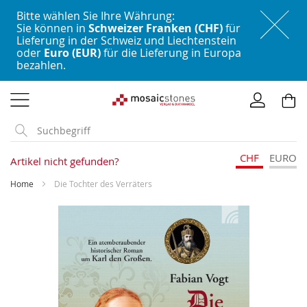
Bitte wählen Sie Ihre Währung:
Sie können in
Schweizer Franken (CHF)
für
Lieferung in der Schweiz und Liechtenstein
oder
Euro (EUR)
für die Lieferung in Europa
bezahlen.
Direkt
zum
Inhalt
CHF
EURO
Artikel nicht gefunden?
Home
Die Tochter des Verräters
Skip
to
the
end
of
the