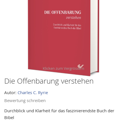
images
gallery
Die Offenbarung verstehen
Skip
to
Autor:
Charles C. Ryrie
the
beginning
Bewertung schreiben
of
Durchblick und Klarheit für das faszinierendste Buch der
the
Bibel
images