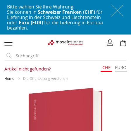
Bitte wählen Sie Ihre Währung:
Sie können in
Schweizer Franken (CHF)
für
Lieferung in der Schweiz und Liechtenstein
oder
Euro (EUR)
für die Lieferung in Europa
bezahlen.
Direkt
zum
Inhalt
CHF
EURO
Artikel nicht gefunden?
Home
Die Offenbarung verstehen
Skip
to
the
end
of
the