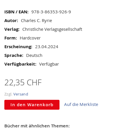
gallery
Mehr
978-3-86353-926-9
Informationen
Charles C. Ryrie
Christliche Verlagsgesellschaft
Hardcover
23.04.2024
Deutsch
Verfügbar
22,35 CHF
Zzgl.
Versand
Auf die Merkliste
In den Warenkorb
Bücher mit ähnlichen Themen: