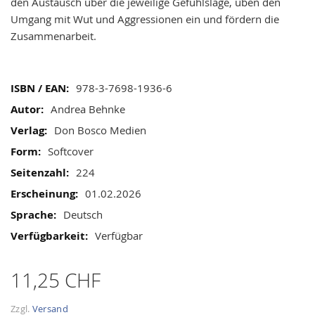
gallery
den Austausch über die jeweilige Gefühlslage, üben den
Umgang mit Wut und Aggressionen ein und fördern die
Zusammenarbeit.
Mehr
978-3-7698-1936-6
Informationen
Andrea Behnke
Don Bosco Medien
Softcover
224
01.02.2026
Deutsch
Verfügbar
11,25 CHF
Zzgl.
Versand