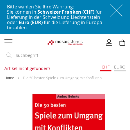
Bitte wählen Sie Ihre Währung:
Sie können in
Schweizer Franken (CHF)
für
Lieferung in der Schweiz und Liechtenstein
oder
Euro (EUR)
für die Lieferung in Europa
bezahlen.
Direkt
zum
Inhalt
CHF
EURO
Artikel nicht gefunden?
Home
Die 50 besten Spiele zum Umgang mit Konflikten
Skip
to
the
end
of
the