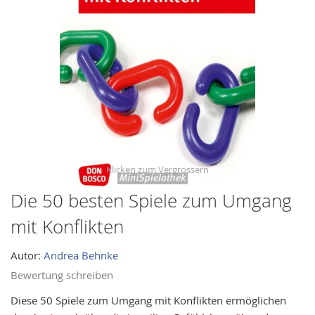
images
gallery
Die 50 besten Spiele zum Umgang
Skip
to
mit Konflikten
the
beginning
Autor:
Andrea Behnke
of
Bewertung schreiben
the
images
Diese 50 Spiele zum Umgang mit Konflikten ermöglichen