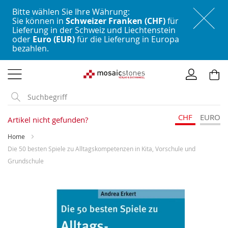
Bitte wählen Sie Ihre Währung:
Sie können in
Schweizer Franken (CHF)
für
Lieferung in der Schweiz und Liechtenstein
oder
Euro (EUR)
für die Lieferung in Europa
bezahlen.
Direkt
zum
Inhalt
CHF
EURO
Artikel nicht gefunden?
Home
Die 50 besten Spiele zu Alltagskompetenzen in Kita, Vorschule und
Grundschule
Skip
to
the
end