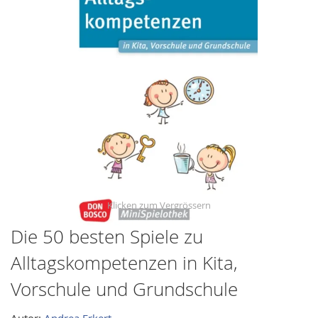
of
the
images
gallery
Die 50 besten Spiele zu
Skip
to
Alltagskompetenzen in Kita,
the
Vorschule und Grundschule
beginning
of
Autor:
Andrea Erkert