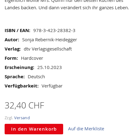
gallery
Landes backen. Und dann verändert sich ihr ganzes Leben.
Mehr
978-3-423-28382-3
Informationen
Sonja Rebernik-Heidegger
dtv Verlagsgesellschaft
Hardcover
25.10.2023
Deutsch
Verfügbar
32,40 CHF
Zzgl.
Versand
Auf die Merkliste
In den Warenkorb