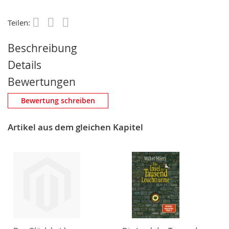
Teilen:
Save
Beschreibung
Details
Bewertungen
Eigene Bewertung schreiben
Bewertung schreiben
Nickname
Artikel aus dem gleichen Kapitel
Zusammenfassung
Bewertung