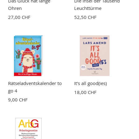
Das Glück hat lange
Die Insel der Tausend
Ohren
Leuchttürme
27,00 CHF
52,50 CHF
BEWERTUNG ABSCHICKEN
Rätseladventskalender to
It's all good(ies)
go 4
18,00 CHF
9,00 CHF