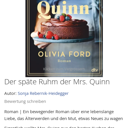
images
gallery
Der späte Ruhm der Mrs. Quinn
Skip
to
Autor:
Sonja Rebernik-Heidegger
the
beginning
Bewertung schreiben
of
Roman | Ein bewegender Roman über eine lebenslange
the
Liebe, das Älterwerden und den Mut, etwas Neues zu wagen
images
Eigentlich wollte Mrs. Quinn nur den besten Kuchen des