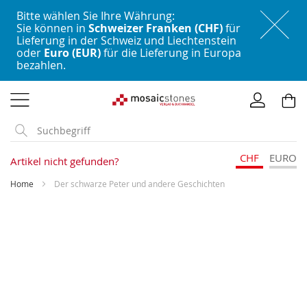
Bitte wählen Sie Ihre Währung:
Sie können in
Schweizer Franken (CHF)
für
Lieferung in der Schweiz und Liechtenstein
oder
Euro (EUR)
für die Lieferung in Europa
bezahlen.
Direkt
zum
Inhalt
CHF
EURO
Artikel nicht gefunden?
Home
Der schwarze Peter und andere Geschichten
Skip
to
the
end
of
the