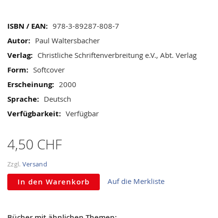
gallery
Mehr
978-3-89287-808-7
Informationen
Paul Waltersbacher
Christliche Schriftenverbreitung e.V., Abt. Verlag
Softcover
2000
Deutsch
Verfügbar
4,50 CHF
Zzgl.
Versand
Auf die Merkliste
In den Warenkorb
Bücher mit ähnlichen Themen: