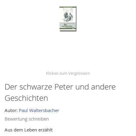
images
gallery
Der schwarze Peter und andere
Skip
to
Geschichten
the
beginning
Autor:
Paul Waltersbacher
of
Bewertung schreiben
the
images
Aus dem Leben erzählt