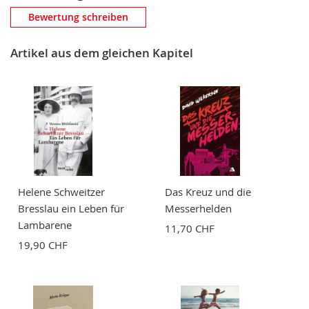
Eigene Bewertung schreiben
Bewertung schreiben
Nickname
Artikel aus dem gleichen Kapitel
Zusammenfassung
Bewertung
Helene Schweitzer
Das Kreuz und die
Bresslau ein Leben für
Messerhelden
Lambarene
11,70 CHF
19,90 CHF
BEWERTUNG ABSCHICKEN