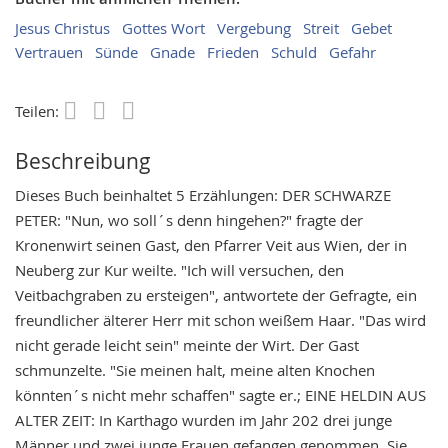
Jesus Christus
Gottes Wort
Vergebung
Streit
Gebet
Vertrauen
Sünde
Gnade
Frieden
Schuld
Gefahr
Teilen:
Save
Beschreibung
Dieses Buch beinhaltet 5 Erzählungen: DER SCHWARZE
PETER: "Nun, wo soll´s denn hingehen?" fragte der
Kronenwirt seinen Gast, den Pfarrer Veit aus Wien, der in
Neuberg zur Kur weilte. "Ich will versuchen, den
Veitbachgraben zu ersteigen", antwortete der Gefragte, ein
freundlicher älterer Herr mit schon weißem Haar. "Das wird
nicht gerade leicht sein" meinte der Wirt. Der Gast
schmunzelte. "Sie meinen halt, meine alten Knochen
könnten´s nicht mehr schaffen" sagte er.; EINE HELDIN AUS
ALTER ZEIT: In Karthago wurden im Jahr 202 drei junge
Männer und zwei junge Frauen gefangen genommen. Sie