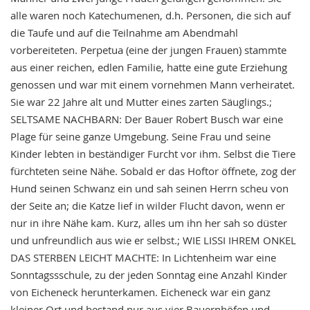
alle waren noch Katechumenen, d.h. Personen, die sich auf
die Taufe und auf die Teilnahme am Abendmahl
vorbereiteten. Perpetua (eine der jungen Frauen) stammte
aus einer reichen, edlen Familie, hatte eine gute Erziehung
genossen und war mit einem vornehmen Mann verheiratet.
Sie war 22 Jahre alt und Mutter eines zarten Säuglings.;
SELTSAME NACHBARN: Der Bauer Robert Busch war eine
Plage für seine ganze Umgebung. Seine Frau und seine
Kinder lebten in beständiger Furcht vor ihm. Selbst die Tiere
fürchteten seine Nähe. Sobald er das Hoftor öffnete, zog der
Hund seinen Schwanz ein und sah seinen Herrn scheu von
der Seite an; die Katze lief in wilder Flucht davon, wenn er
nur in ihre Nähe kam. Kurz, alles um ihn her sah so düster
und unfreundlich aus wie er selbst.; WIE LISSI IHREM ONKEL
DAS STERBEN LEICHT MACHTE: In Lichtenheim war eine
Sonntagssschule, zu der jeden Sonntag eine Anzahl Kinder
von Eicheneck herunterkamen. Eicheneck war ein ganz
kleiner Ort und bestand nur aus vier Bauernhöfen und