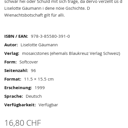
gallery
schwär hei oder Schuld mit sich trage, da dervo verzellt üs d
Liselotte Gäumann i dene nöie Gschichte. D
Wienachtsbotschaft gilt für alli.
Mehr
978-3-85580-391-0
Informationen
Liselotte Gäumann
mosaicstones (ehemals Blaukreuz Verlag Schweiz)
Softcover
96
11.5 × 15.5 cm
1999
Deutsch
Verfügbar
16,80 CHF