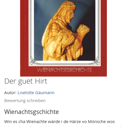
images
gallery
Der guet Hirt
Skip
to
Autor:
Liselotte Gäumann
the
beginning
Bewertung schreiben
of
Wienachtsgschichte
the
images
Win es cha Wienachte wärde i de Härze vo Mönsche wos