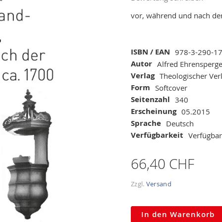
vor, während und nach der
Mehr
ISBN / EAN
978-3-290-1
Informationen
Autor
Alfred Ehrensperge
Verlag
Theologischer Ver
Form
Softcover
Seitenzahl
340
Erscheinung
05.2015
Sprache
Deutsch
Verfügbarkeit
Verfügbar
66,40 CHF
Zzgl.
Versand
In den Warenkorb