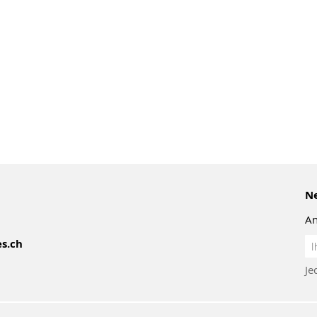
Ne
An
An
s.ch
z
Je
Ne