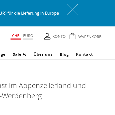
EUR)
für die Lieferung in Europa
CHF
EURO
KONTO
WARENKORB
age
Sale %
Über uns
Blog
Kontakt
nst im Appenzellerland und
d-Werdenberg
r