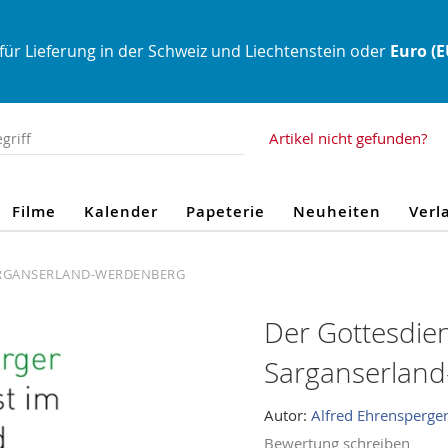
für Lieferung in der Schweiz und Liechtenstein oder
Euro (
Artikel nicht gefunden?
Filme
Kalender
Papeterie
Neuheiten
Verl
ARGANSERLAND-WERDENBERG
Der Gottesdie
Sarganserlan
Autor:
Alfred Ehrensperge
Bewertung schreiben