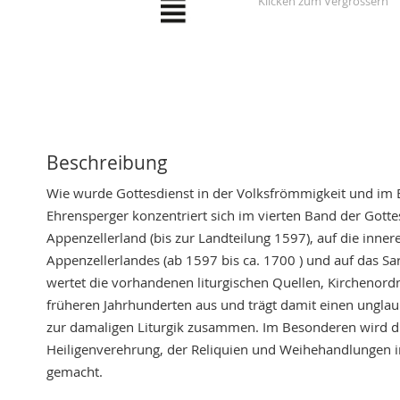
Skip
to
the
beginning
of
the
Beschreibung
images
gallery
Wie wurde Gottesdienst in der Volksfrömmigkeit und im 
Ehrensperger konzentriert sich im vierten Band der Gotte
Appenzellerland (bis zur Landteilung 1597), auf die inn
Appenzellerlandes (ab 1597 bis ca. 1700 ) und auf das S
wertet die vorhandenen liturgischen Quellen, Kircheno
früheren Jahrhunderten aus und trägt damit einen ungla
zur damaligen Liturgik zusammen. Im Besonderen wird d
Heiligenverehrung, der Reliquien und Weihehandlungen i
gemacht.