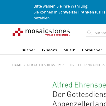
Bitte wählen Sie Ihre Währung:
Sie können in
Schweizer Franken (CHF)
bezahlen.
Direkt
zum
Inhalt
Bücher
E-Books
Musik
Hörbücher
HOME
DER GOTTESDIENST IM APPENZELLERLAND UND S
Skip
to
the
end
of
the