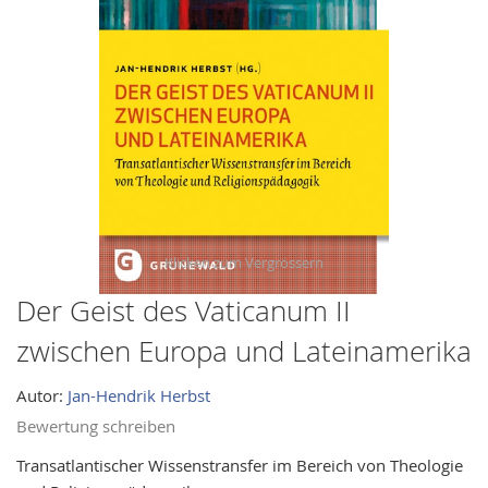
images
gallery
Der Geist des Vaticanum II
Skip
to
zwischen Europa und Lateinamerika
the
beginning
Autor:
Jan-Hendrik Herbst
of
Bewertung schreiben
the
images
Transatlantischer Wissenstransfer im Bereich von Theologie