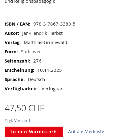
gallery
und Religionspädagogik
Mehr
978-3-7867-3380-5
Informationen
Jan-Hendrik Herbst
Matthias-Grünewald
Softcover
276
10.11.2025
Deutsch
Verfügbar
47,50 CHF
Zzgl.
Versand
Auf die Merkliste
In den Warenkorb